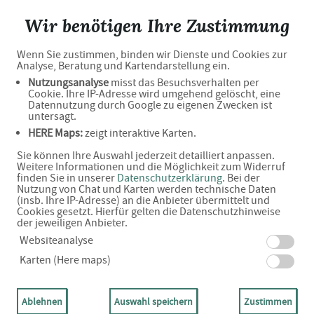
Stern-Apotheke im Alleecenter
Wir benötigen Ihre Zustimmung
Wenn Sie zustimmen, binden wir Dienste und Cookies zur
Haben Sie noch Fragen?
Analyse, Beratung und Kartendarstellung ein.
Nutzungsanalyse
misst das Besuchsverhalten per
Cookie. Ihre IP-Adresse wird umgehend gelöscht, eine
Datennutzung durch Google zu eigenen Zwecken ist
Dann schreiben Sie uns einfach eine Nachricht oder
untersagt.
HERE Maps:
zeigt interaktive Karten.
rufen Sie uns direkt unter 030 - 9725004 an. Wir helfen
Sie können Ihre Auswahl jederzeit detailliert anpassen.
Ihnen gerne weiter.
Weitere Informationen und die Möglichkeit zum Widerruf
finden Sie in unserer
Datenschutzerklärung
. Bei der
Nutzung von Chat und Karten werden technische Daten
(insb. Ihre IP-Adresse) an die Anbieter übermittelt und
Kontaktdaten
Cookies gesetzt. Hierfür gelten die Datenschutzhinweise
der jeweiligen Anbieter.
Websiteanalyse
Karten (Here maps)
Inhaber
Justus Müller e.Kfm.
Ablehnen
Auswahl speichern
Zustimmen